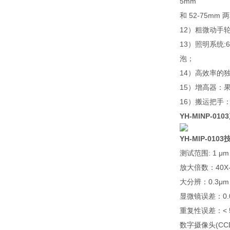
5mm
和 52-75m
12）粗微动手轮高
13）照明系统:6
泡；
14）高效率的独立
15）增高器：
16）搬运把手
YH-MINP-01
YH-MIP-010
测试范围: 1 μm 
放大倍数：40X-
大分辨：0.3μm
显微镜误差：
重复性误差
数字摄像头(CCD)