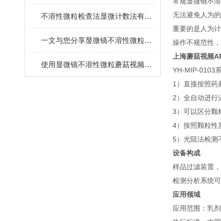
常规显微镜不溶性
无法避免人为的原
不溶性微粒检查法显微计数法有什么作用？
重要的是人为计数对
一文与您分享显微镜不溶性微粒蘑菇视频下载渠道的具体优势特点
操作不规范性
上海蘑菇视频A
使用显微镜不溶性微粒蘑菇视频下载渠道其您所需要了解的相关知识点介绍
YH-MIP-01
1）直接按照药典要
2）全自动进行滤
3）可以区分颗粒性
4）按照颗粒性质进
5）光阻法检测不
设备构成
样品过滤装置，
检测分析系统可以
应用领域
应用范围：乳剂