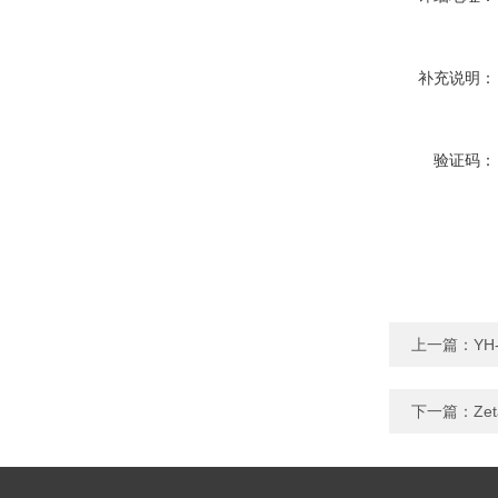
补充说明：
验证码：
上一篇：
Y
下一篇：
Z