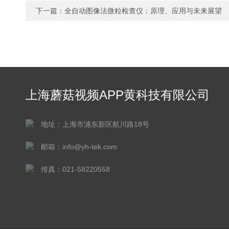
下一篇：
全自动图像法微粒检查仪：原理、应用与未来展望
上海蘑菇视频APP黄科技有限公司
地址：上海市浦东新区航川路18号
邮箱：info@yh-tek.com
传真：021-58220558