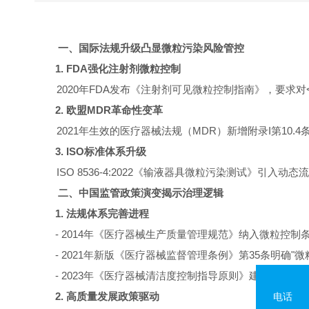
一、国际法规升级凸显微粒污染风险管控
1. FDA
强化注射剂微粒控制
2020
年
FDA
发布《注射剂可见微粒控制指南》，要求对
2.
欧盟
MDR
革命性变革
2021
年生效的医疗器械法规（
MDR
）新增附录
I
第
10.4
条
3. ISO
标准体系升级
ISO 8536-4:2022
《输液器具微粒污染测试》引入动态流体
二、中国监管政策演变揭示治理逻辑
1.
法规体系完善进程
- 2014
年《医疗器械生产质量管理规范》纳入微粒控制
- 2021
年新版《医疗器械监督管理条例》第
35
条明确
"
微
- 2023
年《医疗器械清洁度控制指导原则》建立微粒污
2.
高质量发展政策驱动
电话