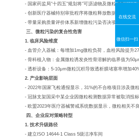
-
国家药监局
"
十四五
"
规划将
"
可沥滤物及微粒控制
"
列为
-
创新医疗器械特别审批程序将微粒释放数据作为核心
在线交流
-
带量采购质量评价体系新增微粒污染否决项
三、微粒污染的复合性危害
微信扫一扫
1.
临床风险维度
-
血管介入器械：每增加
1mg
微粒负荷，血栓风险提升
2
-
骨科植入物：金属微粒诱发炎性骨溶解的临界值为
50
μ
-
透析设备：
5-10
μ
m
微粒沉积导致透析膜堵塞率增加
40
2.
产业影响层面
- 2022
年国家飞检通报显示，
31%
的不合格项目涉及微
-
冠脉支架国采中某企业因微粒检测数据异常被取消投
-
欧盟
2023
年医疗器械警戒系统数据显示，微粒相关不
四、企业应对策略转型
1.
技术升级路径
-
建立
ISO 14644-1 Class 5
级洁净车间