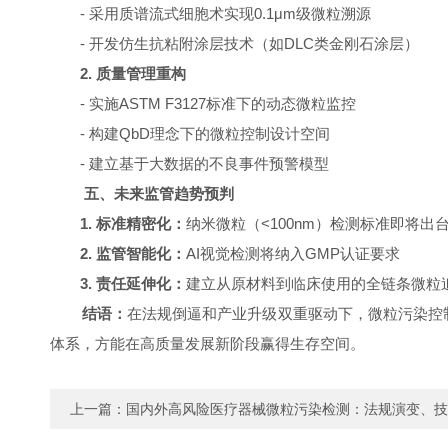
-
采用质谱流式细胞术实现
0.1
μ
m
级微粒溯源
-
开发仿生抗粘附涂层技术（如
DLC
类金刚石涂层）
2.
质量管理重构
-
实施
ASTM F3127
标准下的动态微粒监控
-
构建
QbD
理念下的微粒控制设计空间
-
建立基于大数据的不良事件预警模型
五、未来监管趋势预判
1.
标准精密化：
纳米微粒（
<100nm
）检测标准即将出
2.
监管智能化：
AI
视觉检测将纳入
GMP
认证要求
3.
责任延伸化：
建立从原材料到临床使用的全链条微粒
结语：
在法规倒逼和产业升级双重驱动下，微粒污染
体系，方能在高质量发展新阶段赢得生存空间。
上一篇：
国内外高风险医疗器械微粒污染检测：法规演变